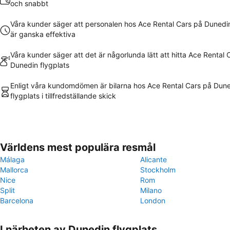
och snabbt
Våra kunder säger att personalen hos Ace Rental Cars på Dunedin
är ganska effektiva
Våra kunder säger att det är någorlunda lätt att hitta Ace Rental 
Dunedin flygplats
Enligt våra kundomdömen är bilarna hos Ace Rental Cars på Dun
flygplats i tillfredställande skick
Världens mest populära resmål
Málaga
Alicante
Mallorca
Stockholm
Nice
Rom
Split
Milano
Barcelona
London
I närheten av Dunedin flygplats