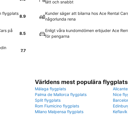
lätt och snabbt
 flygplats
Kunder säger att bilarna hos Ace Rental Car
8.9
någorlunda rena
Cars på
Enligt våra kundomdömen erbjuder Ace Rent
8.5
för pengarna
edin
7.7
Världens mest populära flygplats
Málaga flygplats
Alicante
Palma de Mallorca flygplats
Nice fly
Split flygplats
Barcelo
Rom Fiumicino flygplats
Edinbur
Milano Malpensa flygplats
Keflavík