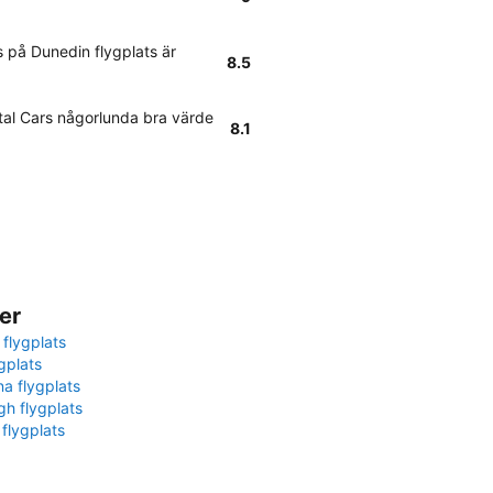
s på Dunedin flygplats är
8.5
al Cars någorlunda bra värde
8.1
er
 flygplats
gplats
na flygplats
gh flygplats
 flygplats