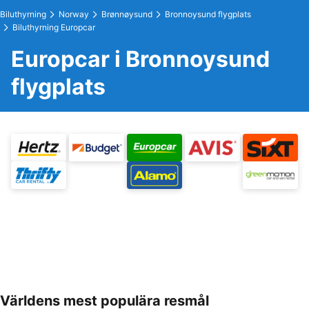
Biluthyrning
Norway
Brønnøysund
Bronnoysund flygplats
Biluthyrning Europcar
Europcar i Bronnoysund
flygplats
Världens mest populära resmål