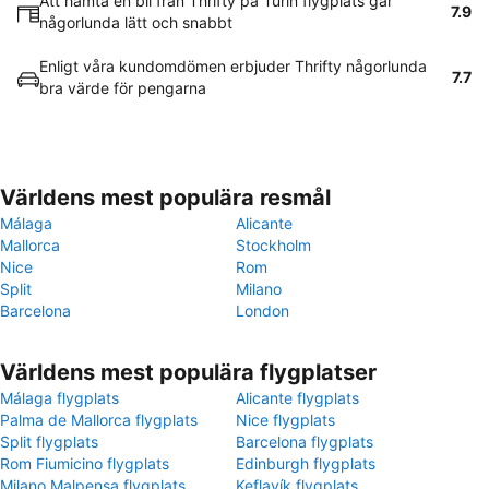
Att hämta en bil från Thrifty på Turin flygplats går
7.9
någorlunda lätt och snabbt
Enligt våra kundomdömen erbjuder Thrifty någorlunda
7.7
bra värde för pengarna
Världens mest populära resmål
Málaga
Alicante
Mallorca
Stockholm
Nice
Rom
Split
Milano
Barcelona
London
Världens mest populära flygplatser
Málaga flygplats
Alicante flygplats
Palma de Mallorca flygplats
Nice flygplats
Split flygplats
Barcelona flygplats
Rom Fiumicino flygplats
Edinburgh flygplats
Milano Malpensa flygplats
Keflavík flygplats