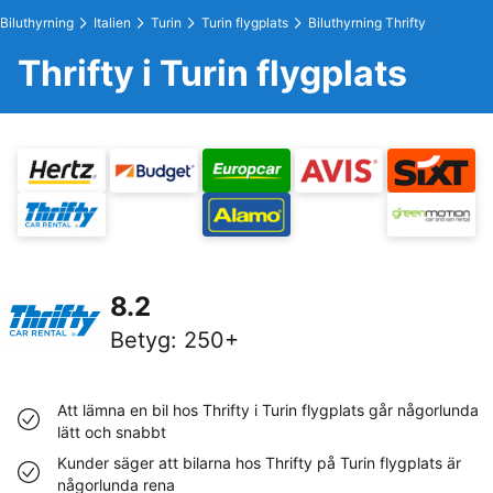
Biluthyrning
Italien
Turin
Turin flygplats
Biluthyrning Thrifty
Thrifty i Turin flygplats
8.2
Betyg
:
250+
Att lämna en bil hos Thrifty i Turin flygplats går någorlunda
lätt och snabbt
Kunder säger att bilarna hos Thrifty på Turin flygplats är
någorlunda rena