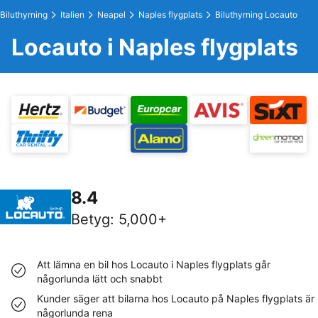
Biluthyrning
Italien
Neapel
Naples flygplats
Biluthyrning Locauto
Locauto i Naples flygplats
8.4
Betyg
:
5,000+
Att lämna en bil hos Locauto i Naples flygplats går
någorlunda lätt och snabbt
Kunder säger att bilarna hos Locauto på Naples flygplats är
någorlunda rena