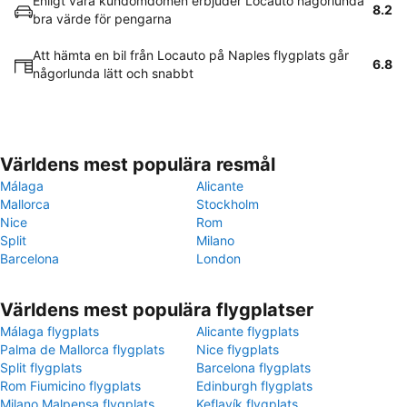
Enligt våra kundomdömen erbjuder Locauto någorlunda
8.2
bra värde för pengarna
Att hämta en bil från Locauto på Naples flygplats går
6.8
någorlunda lätt och snabbt
Världens mest populära resmål
Málaga
Alicante
Mallorca
Stockholm
Nice
Rom
Split
Milano
Barcelona
London
Världens mest populära flygplatser
Málaga flygplats
Alicante flygplats
Palma de Mallorca flygplats
Nice flygplats
Split flygplats
Barcelona flygplats
Rom Fiumicino flygplats
Edinburgh flygplats
Milano Malpensa flygplats
Keflavík flygplats