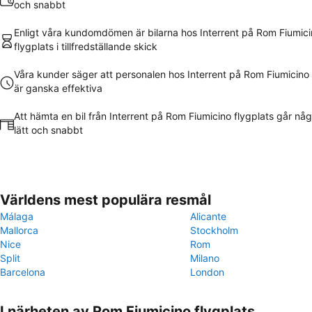
och snabbt
Enligt våra kundomdömen är bilarna hos Interrent på Rom Fiumic
flygplats i tillfredställande skick
Våra kunder säger att personalen hos Interrent på Rom Fiumicino 
är ganska effektiva
Att hämta en bil från Interrent på Rom Fiumicino flygplats går nå
lätt och snabbt
Världens mest populära resmål
Málaga
Alicante
Mallorca
Stockholm
Nice
Rom
Split
Milano
Barcelona
London
I närheten av Rom Fiumicino flygplats