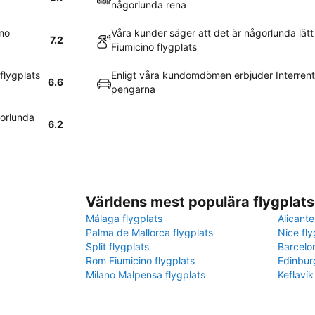
någorlunda rena
ino
Våra kunder säger att det är någorlunda lätt 
7.2
Fiumicino flygplats
flygplats
Enligt våra kundomdömen erbjuder Interrent
6.6
pengarna
gorlunda
6.2
Världens mest populära flygplats
Málaga flygplats
Alicante
Palma de Mallorca flygplats
Nice fly
Split flygplats
Barcelo
Rom Fiumicino flygplats
Edinbur
Milano Malpensa flygplats
Keflavík