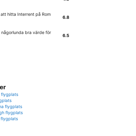
att hitta Interrent på Rom
6.8
 någorlunda bra värde för
6.5
er
 flygplats
gplats
na flygplats
gh flygplats
 flygplats