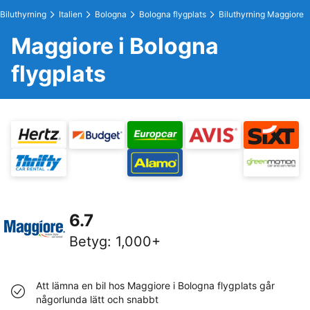
Biluthyrning
Italien
Bologna
Bologna flygplats
Biluthyrning Maggiore
Maggiore i Bologna
flygplats
6.7
Betyg
:
1,000+
Att lämna en bil hos Maggiore i Bologna flygplats går
någorlunda lätt och snabbt