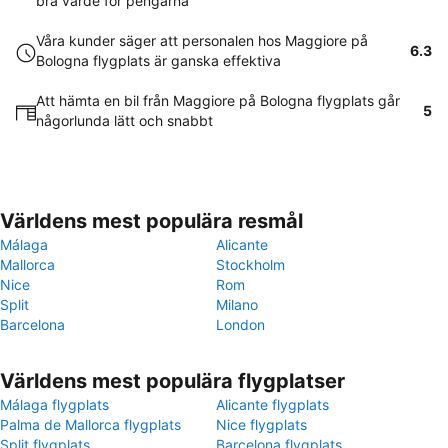
bra värde för pengarna
Våra kunder säger att personalen hos Maggiore på
6.3
Bologna flygplats är ganska effektiva
Att hämta en bil från Maggiore på Bologna flygplats går
5
någorlunda lätt och snabbt
Världens mest populära resmål
Málaga
Alicante
Mallorca
Stockholm
Nice
Rom
Split
Milano
Barcelona
London
Världens mest populära flygplatser
Málaga flygplats
Alicante flygplats
Palma de Mallorca flygplats
Nice flygplats
Split flygplats
Barcelona flygplats