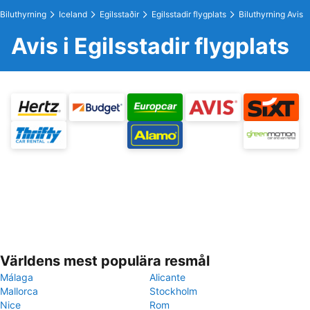
Biluthyrning
Iceland
Egilsstaðir
Egilsstadir flygplats
Biluthyrning Avis
Avis i Egilsstadir flygplats
Världens mest populära resmål
Málaga
Alicante
Mallorca
Stockholm
Nice
Rom