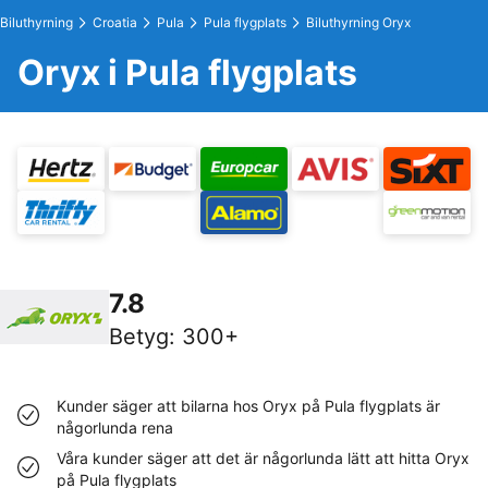
Biluthyrning
Croatia
Pula
Pula flygplats
Biluthyrning Oryx
Oryx i Pula flygplats
7.8
Betyg
:
300+
Kunder säger att bilarna hos Oryx på Pula flygplats är
någorlunda rena
Våra kunder säger att det är någorlunda lätt att hitta Oryx
på Pula flygplats