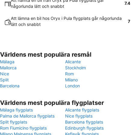
Att hämta en bil från Oryx på Pula flygplats går
7.4
någorlunda lätt och snabbt
Att lämna en bil hos Oryx i Pula flygplats går någorlunda
7
lätt och snabbt
Världens mest populära resmål
Málaga
Alicante
Mallorca
Stockholm
Nice
Rom
Split
Milano
Barcelona
London
Världens mest populära flygplatser
Málaga flygplats
Alicante flygplats
Palma de Mallorca flygplats
Nice flygplats
Split flygplats
Barcelona flygplats
Rom Fiumicino flygplats
Edinburgh flygplats
Milano Malpensa flygplats
Keflavík flygplats