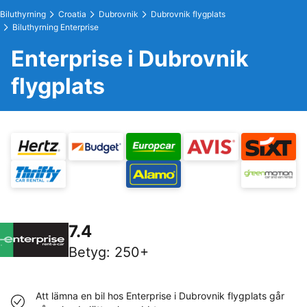
Biluthyrning
Croatia
Dubrovnik
Dubrovnik flygplats
Biluthyrning Enterprise
Enterprise i Dubrovnik
flygplats
7.4
Betyg
:
250+
Att lämna en bil hos Enterprise i Dubrovnik flygplats går