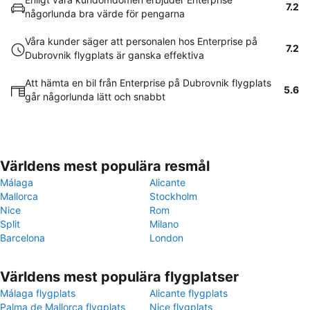
7.2
någorlunda bra värde för pengarna
Våra kunder säger att personalen hos Enterprise på
7.2
Dubrovnik flygplats är ganska effektiva
Att hämta en bil från Enterprise på Dubrovnik flygplats
5.6
går någorlunda lätt och snabbt
Världens mest populära resmål
Málaga
Alicante
Mallorca
Stockholm
Nice
Rom
Split
Milano
Barcelona
London
Världens mest populära flygplatser
Málaga flygplats
Alicante flygplats
Palma de Mallorca flygplats
Nice flygplats