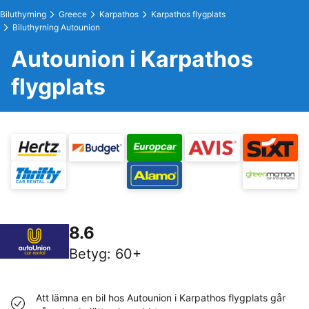
Biluthyrning
Greece
Karpathos
Karpathos flygplats
Biluthyrning Autounion
Autounion i Karpathos
flygplats
8.6
Betyg
:
60+
Att lämna en bil hos Autounion i Karpathos flygplats går