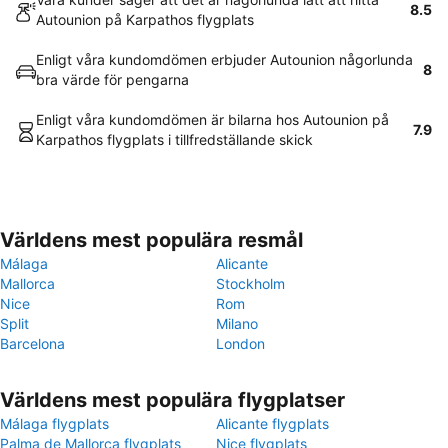
8.5
Autounion på Karpathos flygplats
Enligt våra kundomdömen erbjuder Autounion någorlunda
8
bra värde för pengarna
Enligt våra kundomdömen är bilarna hos Autounion på
7.9
Karpathos flygplats i tillfredställande skick
Världens mest populära resmål
Málaga
Alicante
Mallorca
Stockholm
Nice
Rom
Split
Milano
Barcelona
London
Världens mest populära flygplatser
Málaga flygplats
Alicante flygplats
Palma de Mallorca flygplats
Nice flygplats