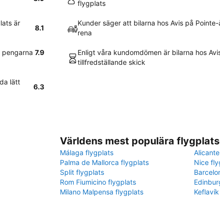
flygplats
lats är
Kunder säger att bilarna hos Avis på Pointe-
8.1
rena
r pengarna
7.9
Enligt våra kundomdömen är bilarna hos Avis 
tillfredställande skick
da lätt
6.3
Världens mest populära flygplats
Málaga flygplats
Alicante
Palma de Mallorca flygplats
Nice fly
Split flygplats
Barcelo
Rom Fiumicino flygplats
Edinbur
Milano Malpensa flygplats
Keflavík