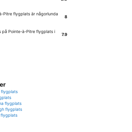
à-Pitre flygplats är någorlunda
8
på Pointe-à-Pitre flygplats i
7.9
er
 flygplats
gplats
na flygplats
gh flygplats
 flygplats