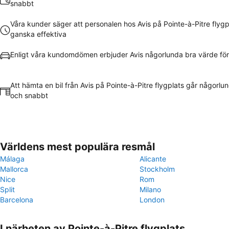
snabbt
Våra kunder säger att personalen hos Avis på Pointe-à-Pitre flygp
ganska effektiva
Enligt våra kundomdömen erbjuder Avis någorlunda bra värde fö
Att hämta en bil från Avis på Pointe-à-Pitre flygplats går någorlun
och snabbt
Världens mest populära resmål
Málaga
Alicante
Mallorca
Stockholm
Nice
Rom
Split
Milano
Barcelona
London
I närheten av Pointe-à-Pitre flygplats