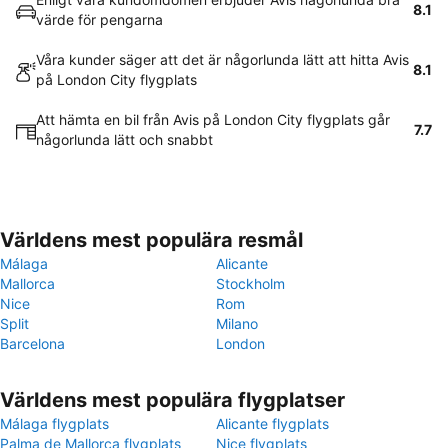
8.1
värde för pengarna
Våra kunder säger att det är någorlunda lätt att hitta Avis
8.1
på London City flygplats
Att hämta en bil från Avis på London City flygplats går
7.7
någorlunda lätt och snabbt
Världens mest populära resmål
Málaga
Alicante
Mallorca
Stockholm
Nice
Rom
Split
Milano
Barcelona
London
Världens mest populära flygplatser
Málaga flygplats
Alicante flygplats
Palma de Mallorca flygplats
Nice flygplats