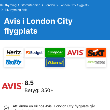
Biluthyrning
Storbritannien
London
London City flygplats
Biluthyrning Avis
Avis i London City
flygplats
8.5
Betyg
:
350+
Att lämna en bil hos Avis i London City flygplats går