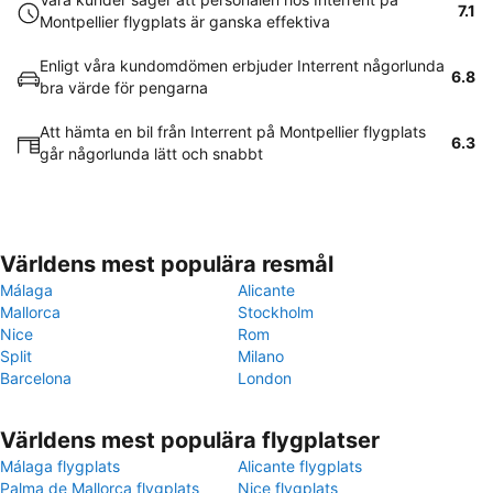
7.1
Montpellier flygplats är ganska effektiva
Enligt våra kundomdömen erbjuder Interrent någorlunda
6.8
bra värde för pengarna
Att hämta en bil från Interrent på Montpellier flygplats
6.3
går någorlunda lätt och snabbt
Världens mest populära resmål
Málaga
Alicante
Mallorca
Stockholm
Nice
Rom
Split
Milano
Barcelona
London
Världens mest populära flygplatser
Málaga flygplats
Alicante flygplats
Palma de Mallorca flygplats
Nice flygplats