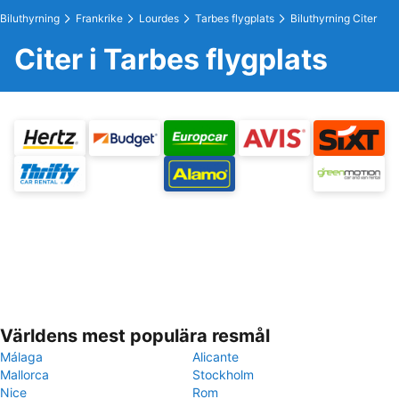
Biluthyrning
Frankrike
Lourdes
Tarbes flygplats
Biluthyrning Citer
Citer i Tarbes flygplats
Världens mest populära resmål
Málaga
Alicante
Mallorca
Stockholm
Nice
Rom