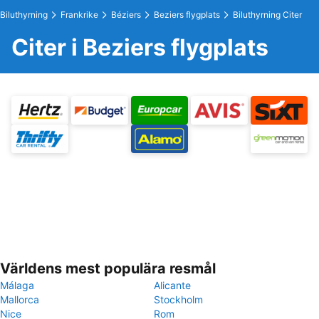
Biluthyrning
Frankrike
Béziers
Beziers flygplats
Biluthyrning Citer
Citer i Beziers flygplats
Världens mest populära resmål
Málaga
Alicante
Mallorca
Stockholm
Nice
Rom