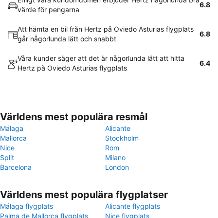
6.8
värde för pengarna
Att hämta en bil från Hertz på Oviedo Asturias flygplats
6.8
går någorlunda lätt och snabbt
Våra kunder säger att det är någorlunda lätt att hitta
6.4
Hertz på Oviedo Asturias flygplats
Världens mest populära resmål
Málaga
Alicante
Mallorca
Stockholm
Nice
Rom
Split
Milano
Barcelona
London
Världens mest populära flygplatser
Málaga flygplats
Alicante flygplats
Palma de Mallorca flygplats
Nice flygplats