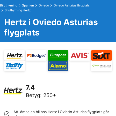
Biluthyrning
Spanien
Oviedo
Oviedo Asturias flygplats
Biluthyrning Hertz
Hertz i Oviedo Asturias
flygplats
7.4
Betyg
:
250+
Att lämna en bil hos Hertz i Oviedo Asturias flygplats går