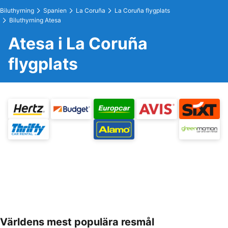
Biluthyrning
Spanien
La Coruña
La Coruña flygplats
Biluthyrning Atesa
Atesa i La Coruña
flygplats
Världens mest populära resmål