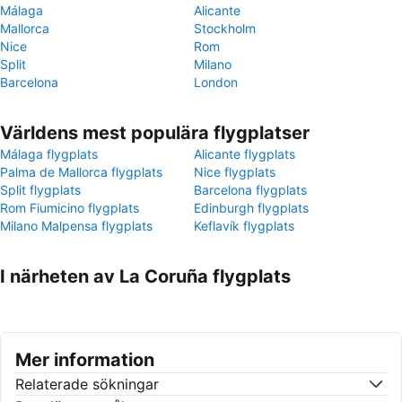
Málaga
Alicante
Mallorca
Stockholm
Nice
Rom
Split
Milano
Barcelona
London
Världens mest populära flygplatser
Málaga flygplats
Alicante flygplats
Palma de Mallorca flygplats
Nice flygplats
Split flygplats
Barcelona flygplats
Rom Fiumicino flygplats
Edinburgh flygplats
Milano Malpensa flygplats
Keflavík flygplats
I närheten av La Coruña flygplats
Mer information
Relaterade sökningar