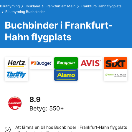
Biluthyrning
Tyskland
Frankfurt am Main
Frankfurt-Hahn flygplats
Biluthyrning Buchbinder
Buchbinder i Frankfurt-
Hahn flygplats
8.9
Betyg
:
550+
Att lämna en bil hos Buchbinder i Frankfurt-Hahn flygplats