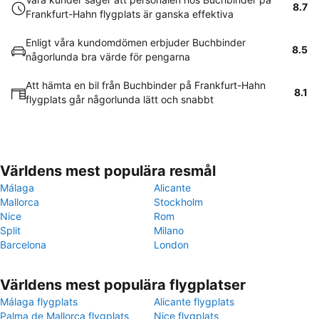
8.7
Frankfurt-Hahn flygplats är ganska effektiva
Enligt våra kundomdömen erbjuder Buchbinder
8.5
någorlunda bra värde för pengarna
Att hämta en bil från Buchbinder på Frankfurt-Hahn
8.1
flygplats går någorlunda lätt och snabbt
Världens mest populära resmål
Málaga
Alicante
Mallorca
Stockholm
Nice
Rom
Split
Milano
Barcelona
London
Världens mest populära flygplatser
Málaga flygplats
Alicante flygplats
Palma de Mallorca flygplats
Nice flygplats