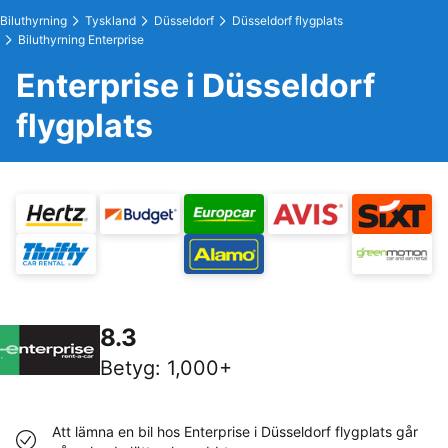
Biluthyrning
Tyskland
Düsseldorf
Düsseldorf flygplats
Biluthyrning Enterprise
Enterprise i Düsseldorf
flygplats
8.3
Betyg
:
1,000+
Att lämna en bil hos Enterprise i Düsseldorf flygplats går