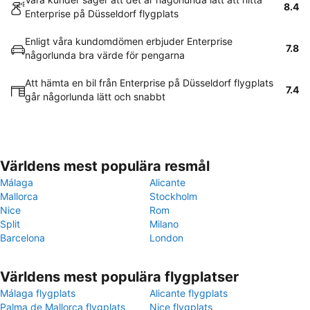
8.4
Enterprise på Düsseldorf flygplats
Enligt våra kundomdömen erbjuder Enterprise
7.8
någorlunda bra värde för pengarna
Att hämta en bil från Enterprise på Düsseldorf flygplats
7.4
går någorlunda lätt och snabbt
Världens mest populära resmål
Málaga
Alicante
Mallorca
Stockholm
Nice
Rom
Split
Milano
Barcelona
London
Världens mest populära flygplatser
Málaga flygplats
Alicante flygplats
Palma de Mallorca flygplats
Nice flygplats