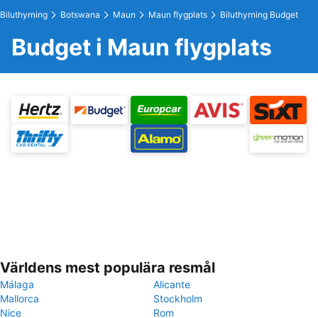
Biluthyrning
Botswana
Maun
Maun flygplats
Biluthyrning Budget
Budget i Maun flygplats
Världens mest populära resmål
Málaga
Alicante
Mallorca
Stockholm
Nice
Rom