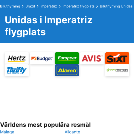
Biluthyrning
Brazil
Imperatriz
Imperatriz flygplats
Biluthyrning Unidas
Unidas i Imperatriz
flygplats
Världens mest populära resmål
Málaga
Alicante