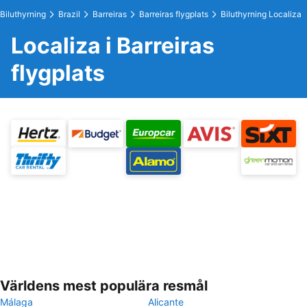
Biluthyrning
Brazil
Barreiras
Barreiras flygplats
Biluthyrning Localiza
Localiza i Barreiras
flygplats
Världens mest populära resmål
Málaga
Alicante