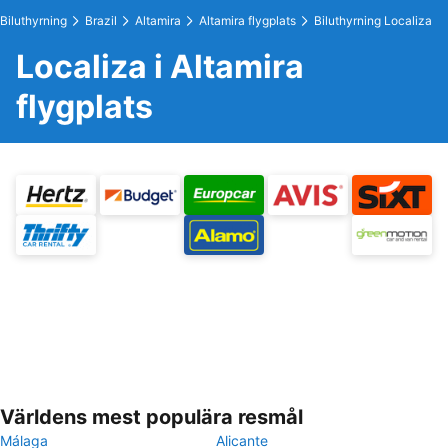
Biluthyrning
Brazil
Altamira
Altamira flygplats
Biluthyrning Localiza
Localiza i Altamira
flygplats
Världens mest populära resmål
Málaga
Alicante