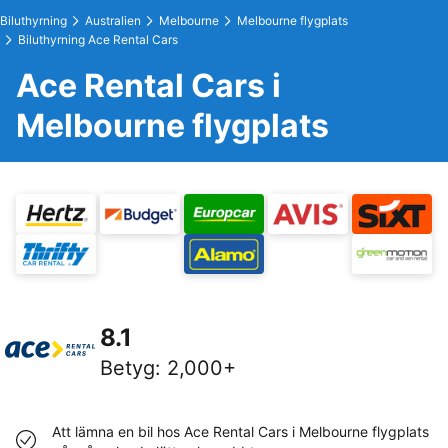
Biluthyrning
Australien
Melbourne
Melbourne flygplats
Biluthyrning Ace Rental Cars
Ace Rental Cars i
Melbourne flygplats
8.1
Betyg
:
2,000+
Att lämna en bil hos Ace Rental Cars i Melbourne flygplats