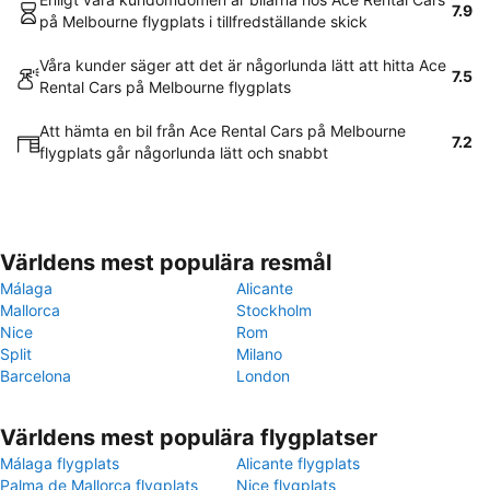
7.9
på Melbourne flygplats i tillfredställande skick
Våra kunder säger att det är någorlunda lätt att hitta Ace
7.5
Rental Cars på Melbourne flygplats
Att hämta en bil från Ace Rental Cars på Melbourne
7.2
flygplats går någorlunda lätt och snabbt
Världens mest populära resmål
Málaga
Alicante
Mallorca
Stockholm
Nice
Rom
Split
Milano
Barcelona
London
Världens mest populära flygplatser
Málaga flygplats
Alicante flygplats
Palma de Mallorca flygplats
Nice flygplats