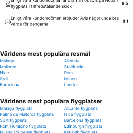
Enligt våra kundomdömen är bilarna hos Avis på Hobart
8.5
flygplats i tillfredställande skick
Enligt våra kundomdömen erbjuder Avis någorlunda bra
8.1
värde för pengarna
Världens mest populära resmål
Málaga
Alicante
Mallorca
Stockholm
Nice
Rom
Split
Milano
Barcelona
London
Världens mest populära flygplatser
Málaga flygplats
Alicante flygplats
Palma de Mallorca flygplats
Nice flygplats
Split flygplats
Barcelona flygplats
Rom Fiumicino flygplats
Edinburgh flygplats
Milano Malpensa flygplats
Keflavík flygplats