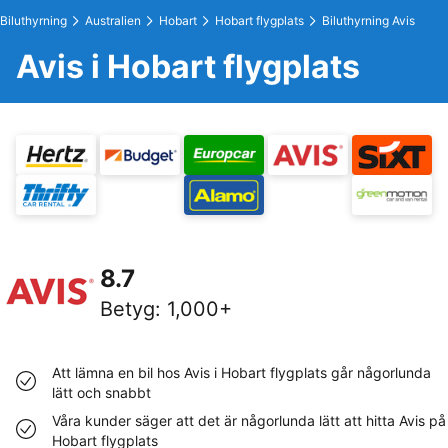
Biluthyrning
Australien
Hobart
Hobart flygplats
Biluthyrning Avis
Avis i Hobart flygplats
8.7
Betyg
:
1,000+
Att lämna en bil hos Avis i Hobart flygplats går någorlunda
lätt och snabbt
Våra kunder säger att det är någorlunda lätt att hitta Avis på
Hobart flygplats