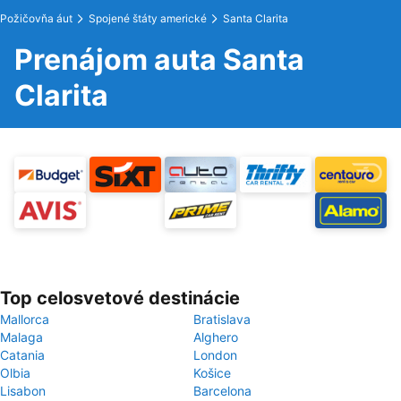
Požičovňa áut
Spojené štáty americké
Santa Clarita
Prenájom auta Santa
Clarita
Top celosvetové destinácie
Mallorca
Bratislava
Malaga
Alghero
Catania
London
Olbia
Košice
Lisabon
Barcelona