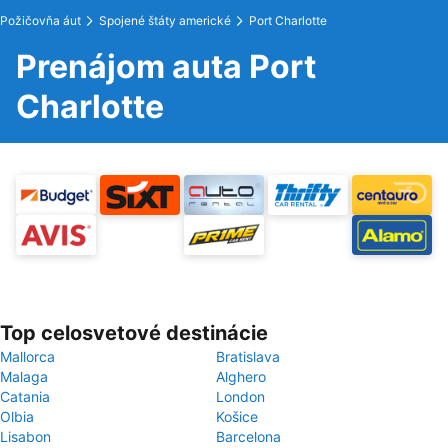
Požičovňa áut
Spojené štáty americké
Port Charlotte
Prenájom auta Port
Charlotte
Top celosvetové destinácie
Mallorca
Bratislava
Malaga
Alghero
Catania
London
Olbia
Košice
Lisabon
Barcelona