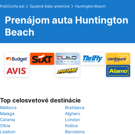
Požičovňa áut
Spojené štáty americké
Huntington Beach
Prenájom auta Huntington
Beach
Top celosvetové destinácie
Mallorca
Bratislava
Malaga
Alghero
Catania
London
Olbia
Košice
Lisabon
Barcelona