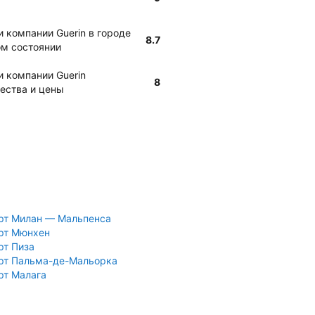
и компании Guerin в городе
8.7
ом состоянии
и компании Guerin
8
ества и цены
рт Милан — Мальпенса
рт Мюнхен
рт Пиза
рт Пальма-де-Мальорка
рт Малага