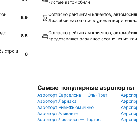
чистые автомобили
бон
Согласно рейтингам клиентов, автомобил
8.9
Лиссабон находятся в удовлетворительн
оде
Согласно рейтингам клиентов, автомобил
8.5
представляют разумное соотношения кач
быстро и
6
Самые популярные аэропорты
Аэропорт Барселона — Эль-Прат
Аэропо
Аэропорт Ларнака
Аэропо
Аэропорт Рим-Фьюмичино
Аэропо
Аэропорт Аликанте
Аэропо
Аэропорт Лиссабон — Портела
Аэропо