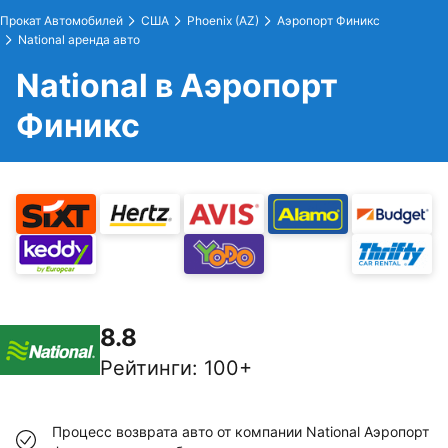
Прокат Автомобилей
США
Phoenix (AZ)
Аэропорт Финикс
National аренда авто
National в Аэропорт
Финикс
8.8
Рейтинги
:
100+
Процесс возврата авто от компании National Аэропорт