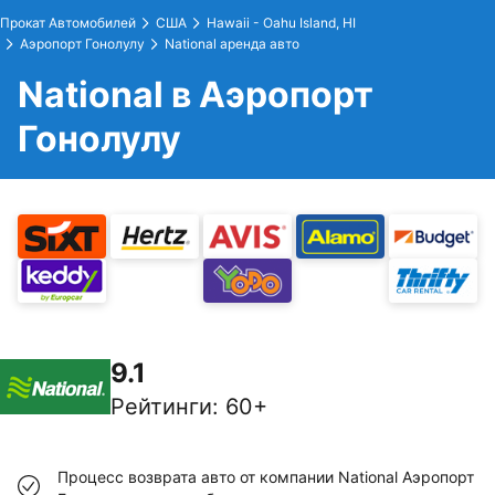
Прокат Автомобилей
США
Hawaii - Oahu Island, HI
Аэропорт Гонолулу
National аренда авто
National в Аэропорт
Гонолулу
9.1
Рейтинги
:
60+
Процесс возврата авто от компании National Аэропорт