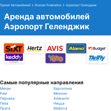
Прокат Автомобилей
Russian Federation
Аэропорт Геленджик
Аренда автомобилей
Аэропорт Геленджик
Самые популярные направления
Милан
Барселона
Рим
Мюнхен
Ларнака
Аликанте
Пиза
Ницца
Прага
Mallorca