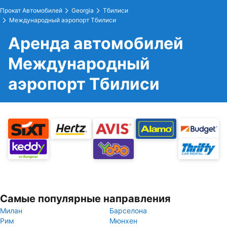
Прокат Автомобилей
Georgia
Тбилиси
Международный аэропорт Тбилиси
Аренда автомобилей
Международный
аэропорт Тбилиси
Самые популярные направления
Милан
Барселона
Рим
Мюнхен