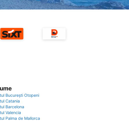
 lume
tul București Otopeni
tul Catania
tul Barcelona
tul Valencia
tul Palma de Mallorca