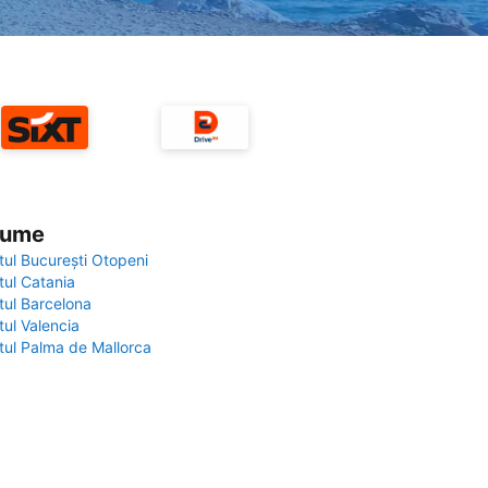
 lume
tul București Otopeni
tul Catania
tul Barcelona
tul Valencia
tul Palma de Mallorca