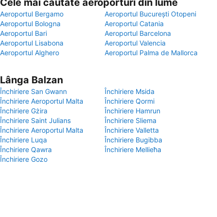
Cele mai căutate aeroporturi din lume
Aeroportul Bergamo
Aeroportul București Otopeni
Aeroportul Bologna
Aeroportul Catania
Aeroportul Bari
Aeroportul Barcelona
Aeroportul Lisabona
Aeroportul Valencia
Aeroportul Alghero
Aeroportul Palma de Mallorca
Lânga Balzan
Închiriere San Gwann
Închiriere Msida
Închiriere Aeroportul Malta
Închiriere Qormi
Închiriere Gżira
Închiriere Hamrun
Închiriere Saint Julians
Închiriere Sliema
Închiriere Aeroportul Malta
Închiriere Valletta
Închiriere Luqa
Închiriere Bugibba
Închiriere Qawra
Închiriere Mellieħa
Închiriere Gozo