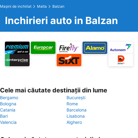
Maşini de inchiriat
Malta
Balzan
Inchirieri auto in Balzan
Cele mai căutate destinații din lume
Bergamo
București
Bologna
Rome
Catania
Barcelona
Bari
Lisabona
Valencia
Alghero