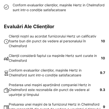
Conform evaluarilor clienţilor, maşinile Hertz in Chelmsford
sunt intr-o condiţie satisfacatoare
Evaluări Ale Clienților
Clienţii noştri au acordat furnizorului Hertz un calificativ
foarte bun din punct de vedere al personalului în
10
Chelmsford
Clienţii consideră faptul ca maşinile Hertz sunt curate in
10
Chelmsford
Conform evaluarilor clienţilor, maşinile Hertz in
9.7
Chelmsford sunt intr-o condiţie satisfacatoare
Predarea unei maşini aparţinând companiei Hertz in
Chelmsford este rezonabila din punct de vedere al
9.3
uşurinţei şi timpului
Preluarea unei maşini de la furnizorul Hertz in Chelmsford
9