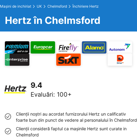
Maşini de inchiriat
UK
Chelmsford
Închiriere Hertz
Hertz în Chelmsford
9.4
Evaluări
:
100+
Clienţii noştri au acordat furnizorului Hertz un calificativ
foarte bun din punct de vedere al personalului în Chelmsford
Clienţii consideră faptul ca maşinile Hertz sunt curate in
Chelmsford