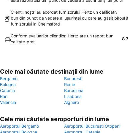
este rezonabilă din punct de vedere a uşurinţei şi timpului
Clienţii noştri au acordat furnizorului Hertz un calificativ
bun din punct de vedere al uşurinţei cu care au găsit biroul
9
furnizorului in Chelmsford
Conform evaluarilor clienţilor, Hertz are un raport bun
8.7
calitate-pret
Cele mai căutate destinații din lume
Bergamo
București
Bologna
Rome
Catania
Barcelona
Bari
Lisabona
Valencia
Alghero
Cele mai căutate aeroporturi din lume
Aeroportul Bergamo
Aeroportul București Otopeni
Aeroportul Bologna
Aeroportul Catania