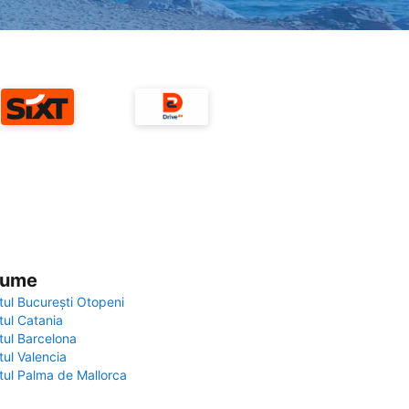
 lume
tul București Otopeni
tul Catania
tul Barcelona
tul Valencia
tul Palma de Mallorca