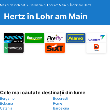
Maşini de inchiriat
Germania
Lohr am Main
Închiriere Hertz
Hertz în Lohr am Main
Cele mai căutate destinații din lume
Bergamo
București
Bologna
Rome
Catania
Barcelona