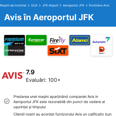
Maşini de inchiriat
SUA
JFK Airport
Aeroportul JFK
Închiriere Avis
Avis în Aeroportul JFK
7.9
Evaluări
:
100+
Predarea unei maşini aparţinând companiei Avis in
Aeroportul JFK este rezonabilă din punct de vedere al
uşurinţei şi timpului
Clienţii noştri au acordat furnizorului Avis un calificativ bun