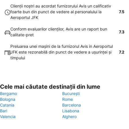
Clienţii noştri au acordat furnizorului Avis un calificativ
foarte bun din punct de vedere al personalului la
7.5
Aeroportul JFK
Conform evaluarilor clienţilor, Avis are un raport bun
7.3
calitate-pret
Preluarea unei maşini de la furnizorul Avis in Aeroportul
JFK este rezonabilă din punct de vedere a uşurinţei şi
7.2
timpului
Cele mai căutate destinații din lume
Bergamo
București
Bologna
Rome
Catania
Barcelona
Bari
Lisabona
Valencia
Alghero