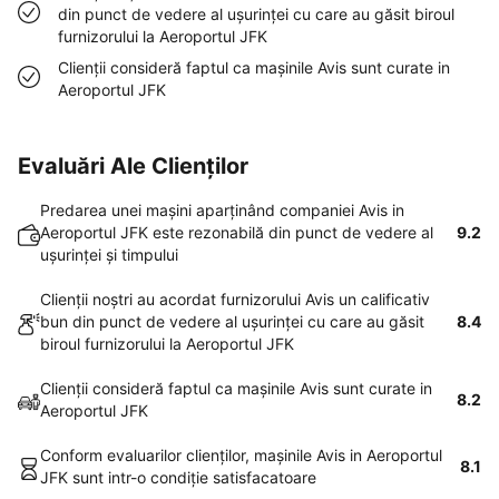
din punct de vedere al uşurinţei cu care au găsit biroul
furnizorului la Aeroportul JFK
Clienţii consideră faptul ca maşinile Avis sunt curate in
Aeroportul JFK
Evaluări Ale Clienților
Predarea unei maşini aparţinând companiei Avis in
Aeroportul JFK este rezonabilă din punct de vedere al
9.2
uşurinţei şi timpului
Clienţii noştri au acordat furnizorului Avis un calificativ
bun din punct de vedere al uşurinţei cu care au găsit
8.4
biroul furnizorului la Aeroportul JFK
Clienţii consideră faptul ca maşinile Avis sunt curate in
8.2
Aeroportul JFK
Conform evaluarilor clienţilor, maşinile Avis in Aeroportul
8.1
JFK sunt intr-o condiţie satisfacatoare