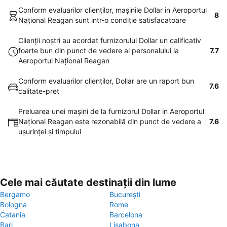
Conform evaluarilor clienţilor, maşinile Dollar in Aeroportul
8
Național Reagan sunt intr-o condiţie satisfacatoare
Clienţii noştri au acordat furnizorului Dollar un calificativ
foarte bun din punct de vedere al personalului la
7.7
Aeroportul Național Reagan
Conform evaluarilor clienţilor, Dollar are un raport bun
7.6
calitate-pret
Preluarea unei maşini de la furnizorul Dollar in Aeroportul
Național Reagan este rezonabilă din punct de vedere a
7.6
uşurinţei şi timpului
Cele mai căutate destinații din lume
Bergamo
București
Bologna
Rome
Catania
Barcelona
Bari
Lisabona