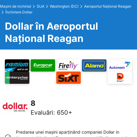
Maşini de inchiriat
SUA
Washington (DC)
Aeroportul Național Reagan
Închiriere Dollar
Dollar în Aeroportul
Național Reagan
8
Evaluări
:
650+
Predarea unei maşini aparţinând companiei Dollar in