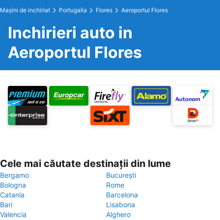
Maşini de inchiriat
Portugalia
Flores
Aeroportul Flores
Inchirieri auto in
Aeroportul Flores
Cele mai căutate destinații din lume
Bergamo
București
Bologna
Rome
Catania
Barcelona
Bari
Lisabona
Valencia
Alghero