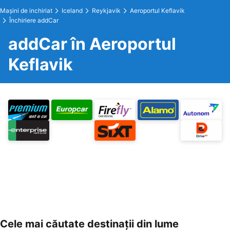
Maşini de inchiriat
Iceland
Reykjavik
Aeroportul Keflavik
Închiriere addCar
addCar în Aeroportul
Keflavik
Cele mai căutate destinații din lume