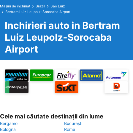
Maşini de inchiriat
Brazil
São Luiz
Bertram Luiz Leupolz-Sorocaba Airport
Inchirieri auto in Bertram
Luiz Leupolz-Sorocaba
Airport
Cele mai căutate destinații din lume
Bergamo
București
Bologna
Rome