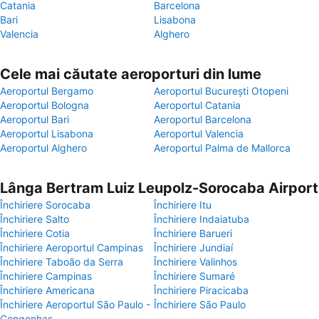
Catania
Barcelona
Bari
Lisabona
Valencia
Alghero
Cele mai căutate aeroporturi din lume
Aeroportul Bergamo
Aeroportul București Otopeni
Aeroportul Bologna
Aeroportul Catania
Aeroportul Bari
Aeroportul Barcelona
Aeroportul Lisabona
Aeroportul Valencia
Aeroportul Alghero
Aeroportul Palma de Mallorca
Lânga Bertram Luiz Leupolz-Sorocaba Airport
Închiriere Sorocaba
Închiriere Itu
Închiriere Salto
Închiriere Indaiatuba
Închiriere Cotia
Închiriere Barueri
Închiriere Aeroportul Campinas
Închiriere Jundiaí
Închiriere Taboão da Serra
Închiriere Valinhos
Închiriere Campinas
Închiriere Sumaré
Închiriere Americana
Închiriere Piracicaba
Închiriere Aeroportul São Paulo -
Închiriere São Paulo
Congonhas