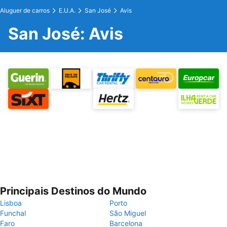
Aluguer de carros
E.U.A.
San José
Avis
San José: Avis
Principais Destinos do Mundo
Lisboa
Porto
Funchal
São Miguel
Faro
Barcelona