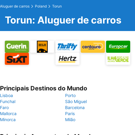
Aluguer de carros
Poland
Torun
Torun: Aluguer de carros
Principais Destinos do Mundo
Lisboa
Porto
Funchal
São Miguel
Faro
Barcelona
Mallorca
Paris
Minorca
Milão