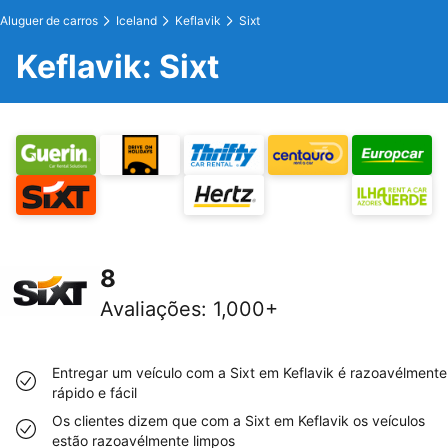
Aluguer de carros
Iceland
Keflavik
Sixt
Keflavik: Sixt
8
Avaliações
:
1,000+
Entregar um veículo com a Sixt em Keflavik é razoavélmente
rápido e fácil
Os clientes dizem que com a Sixt em Keflavik os veículos
estão razoavélmente limpos