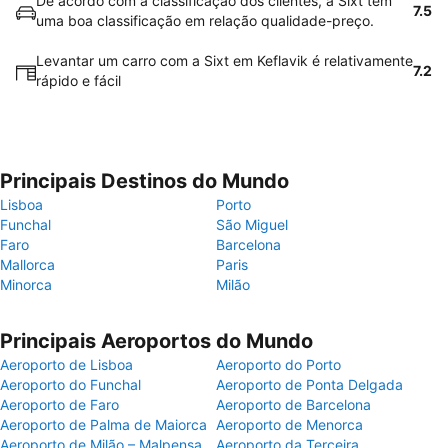
De acordo com a classificação dos clientes, a Sixt tem
7.5
uma boa classificação em relação qualidade-preço.
Levantar um carro com a Sixt em Keflavik é relativamente
7.2
rápido e fácil
Principais Destinos do Mundo
Lisboa
Porto
Funchal
São Miguel
Faro
Barcelona
Mallorca
Paris
Minorca
Milão
Principais Aeroportos do Mundo
Aeroporto de Lisboa
Aeroporto do Porto
Aeroporto do Funchal
Aeroporto de Ponta Delgada
Aeroporto de Faro
Aeroporto de Barcelona
Aeroporto de Palma de Maiorca
Aeroporto de Menorca
Aeroporto de Milão – Malpensa
Aeroporto da Terceira