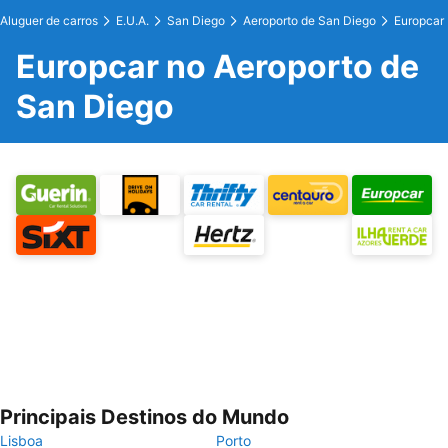
Aluguer de carros
E.U.A.
San Diego
Aeroporto de San Diego
Europcar
Europcar no Aeroporto de
San Diego
Principais Destinos do Mundo
Lisboa
Porto