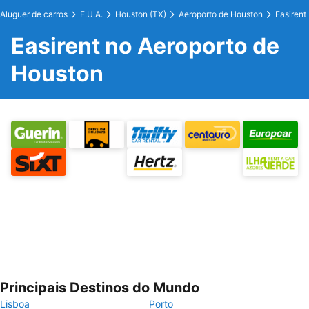
Aluguer de carros
E.U.A.
Houston (TX)
Aeroporto de Houston
Easirent
Easirent no Aeroporto de
Houston
Principais Destinos do Mundo
Lisboa
Porto