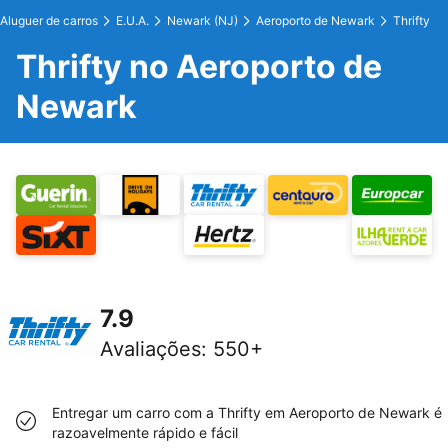
Aluguer de carros
E.U.A.
Newark (NJ)
Aeroporto de Newark
Thrifty
Thrifty no Aeroporto de
Newark
7.9
Avaliações
:
550+
Entregar um carro com a Thrifty em Aeroporto de Newark é
razoavelmente rápido e fácil